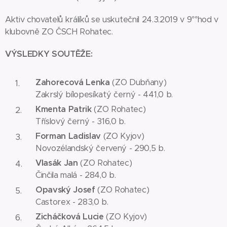
Aktiv chovatelů králíků se uskutečnil 24.3.2019 v 9°°hod v
klubovně ZO ČSCH Rohatec.
VÝSLEDKY SOUTĚŽE:
Zahorecová Lenka
(ZO Dubňany)
Zakrslý bílopesíkatý černý - 441,0 b.
Kmenta Patrik
(ZO Rohatec)
Tříslový černý - 316,0 b.
Forman Ladislav
(ZO Kyjov)
Novozélandský červený - 290,5 b.
Vlasák Jan
(ZO Rohatec)
Činčila malá - 284,0 b.
Opavský Josef
(ZO Rohatec)
Castorex - 283,0 b.
Zicháčková Lucie
(ZO Kyjov)