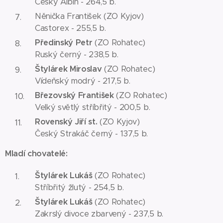
Český Albín - 264,5 b.
Něnička František (ZO Kyjov)
Castorex - 255,5 b.
Předinský Petr
(ZO Rohatec)
Ruský černý - 238,5 b.
Štylárek Miroslav
(ZO Rohatec)
Vídeňský modrý - 217,5 b.
Březovský František
(ZO Rohatec)
Velký světlý stříbřitý - 200,5 b.
Rovenský Jiří st.
(ZO Kyjov)
Český Strakáč černý - 137,5 b.
Mladí chovatelé:
Štylárek Lukáš
(ZO Rohatec)
Stříbřitý žlutý - 254,5 b.
Štylárek Lukáš
(ZO Rohatec)
Zakrslý divoce zbarvený - 237,5 b.