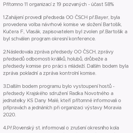
Přítomno 11 organizací z 19 pozvaných - účast 58%
1.Zahájení provedl předseda OO ČSCH př.Bayer, byla
provedena volba návrhové komise ve složení Bartošík,
Kučera F., Vlasák, zapisovatelem byl zvolen př.Bartošík a
byl schválen program okresní konference.
2.Následovala zpráva předsedy OO ČSCH, zprávy
předsedů odbornosti králíků, holubů, drůbeže a
předsedy komise pro práci s mládeží. Dalším bodem byla
zpráva pokladní a zpráva kontrolní komise.
3.Dalším bodem programu bylo vystoupení hostů -
předsedy Krajského sdružení Radka Novotného a
jednatelky KS Dany Malé, kteří přítomné informovali o
přípravách a jednáních při organizaci výstavy Moravia
2020.
4.Př.Rovenský st. informoval o zrušení okresního kola