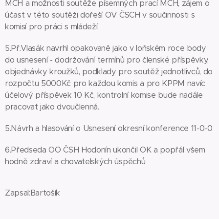
MCH a možnosti soutěže písemných prací MCH, zájem o
účast v této soutěži dořeší OV ČSCH v součinnosti s
komisí pro práci s mládeží.
5.Př.Vlasák navrhl opakovaně jako v loňském roce body
do usnesení - dodržování termínů pro členské příspěvky,
objednávky kroužků, podklady pro soutěž jednotlivců, do
rozpočtu 5000Kč pro každou komis a pro KPPM navíc
účelový příspěvek 10 Kč, kontrolní komise bude nadále
pracovat jako dvoučlenná.
5.Návrh a hlasování o Usnesení okresní konference 11-0-0
6.Předseda OO ČSH Hodonín ukončil OK a popřál všem
hodně zdraví a chovatelských úspěchů
Zapsal:Bartošík