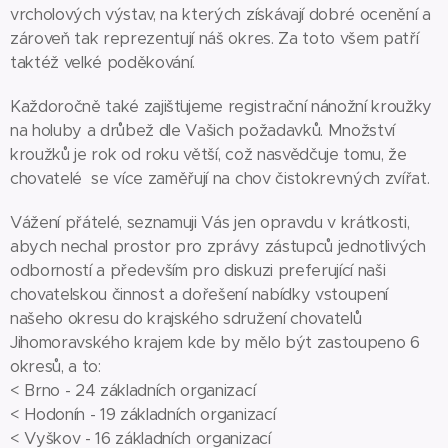
vrcholových výstav, na kterých získávají dobré ocenění a
zároveň tak reprezentují náš okres. Za toto všem patří
taktéž velké poděkování.
Každoročně také zajišťujeme registrační nánožní kroužky
na holuby a drůbež dle Vašich požadavků. Množství
kroužků je rok od roku větší, což nasvědčuje tomu, že
chovatelé se více zaměřují na chov čistokrevných zvířat.
Vážení přátelé, seznamuji Vás jen opravdu v krátkosti,
abych nechal prostor pro zprávy zástupců jednotlivých
odborností a především pro diskuzi preferující naši
chovatelskou činnost a dořešení nabídky vstoupení
našeho okresu do krajského sdružení chovatelů
Jihomoravského krajem kde by mělo být zastoupeno 6
okresů, a to:
< Brno - 24 základních organizací
< Hodonín - 19 základních organizací
< Vyškov - 16 základních organizací