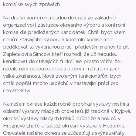
komisí ve svých zprávách.
Na dnešní konferenci budou delegáti ze základních
organizací volit zástupce okresního výboru a kontrolní
komise dle předložených kandidátek. Chtěl bych všem
členům stávajícího výboru a kontrolní komise moc
poděkovat ta vykonanou práci, především jmenovitě př.
Zapletalovi a Šimkovi, kteří rozhodli, že už nebudou
kandidovat do stávajících funkcí, ale přesto věřím, že i
nadále nám budou oporou a dobrými rádci pro jejich
velké zkušenosti. Nově zvoleným funkcionářům bych
chtěl popřát mnoho úspěchů v nastávající práci pro
chovatelství.
Na našem okrese každoročně probíhají výstavy místní a
oblastní výstavy mladých chovatelů, již tradičně v Kyjově,
okresní výstavy mladých králíků, drůbeže a holubů v
Hroznové Lhotě, a taktéž okresní výstava v Hodoníně.
Chovatelé našeho okresu se zúčastňují s svými zvířaty