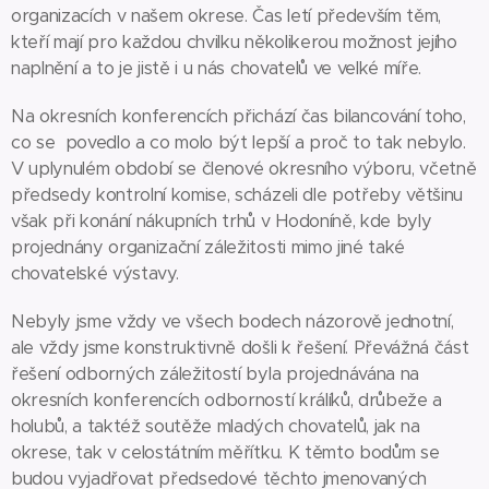
organizacích v našem okrese. Čas letí především těm,
kteří mají pro každou chvilku několikerou možnost jejího
naplnění a to je jistě i u nás chovatelů ve velké míře.
Na okresních konferencích přichází čas bilancování toho,
co se povedlo a co molo být lepší a proč to tak nebylo.
V uplynulém období se členové okresního výboru, včetně
předsedy kontrolní komise, scházeli dle potřeby většinu
však při konání nákupních trhů v Hodoníně, kde byly
projednány organizační záležitosti mimo jiné také
chovatelské výstavy.
Nebyly jsme vždy ve všech bodech názorově jednotní,
ale vždy jsme konstruktivně došli k řešení. Převážná část
řešení odborných záležitostí byla projednávána na
okresních konferencích odborností králíků, drůbeže a
holubů, a taktéž soutěže mladých chovatelů, jak na
okrese, tak v celostátním měřítku. K těmto bodům se
budou vyjadřovat předsedové těchto jmenovaných